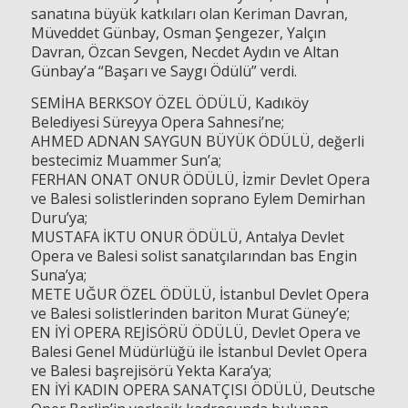
sanatına büyük katkıları olan Keriman Davran,
Müveddet Günbay, Osman Şengezer, Yalçın
Davran, Özcan Sevgen, Necdet Aydın ve Altan
Günbay’a “Başarı ve Saygı Ödülü” verdi.
SEMİHA BERKSOY ÖZEL ÖDÜLÜ, Kadıköy
Belediyesi Süreyya Opera Sahnesi’ne;
AHMED ADNAN SAYGUN BÜYÜK ÖDÜLÜ, değerli
bestecimiz Muammer Sun’a;
FERHAN ONAT ONUR ÖDÜLÜ, İzmir Devlet Opera
ve Balesi solistlerinden soprano Eylem Demirhan
Duru’ya;
MUSTAFA İKTU ONUR ÖDÜLÜ, Antalya Devlet
Opera ve Balesi solist sanatçılarından bas Engin
Suna’ya;
METE UĞUR ÖZEL ÖDÜLÜ, İstanbul Devlet Opera
ve Balesi solistlerinden bariton Murat Güney’e;
EN İYİ OPERA REJİSÖRÜ ÖDÜLÜ, Devlet Opera ve
Balesi Genel Müdürlüğü ile İstanbul Devlet Opera
ve Balesi başrejisörü Yekta Kara’ya;
EN İYİ KADIN OPERA SANATÇISI ÖDÜLÜ, Deutsche