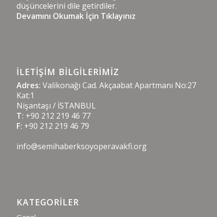
düşüncelerini dile getirdiler.
Devamını Okumak İçin Tıklayınız
İLETIŞIM BILGILERIMIZ
Adres:
Valikonağı Cad. Akçaabat Apartmanı No:27
Kat:1
Nişantaşı / İSTANBUL
T:
+90 212 219 46 77
F:
+90 212 219 46 79
info@semihaberksoyoperavakfi.org
KATEGORILER
Genel