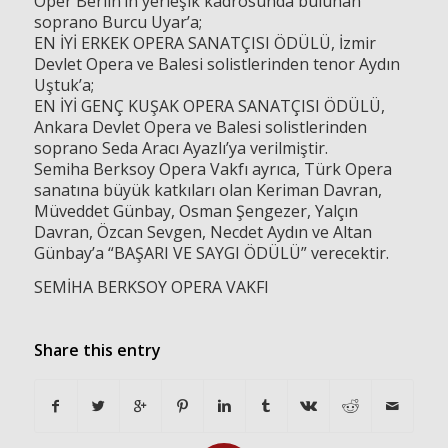
Oper Berlin’in yerleşik kadrosunda bulunan
soprano Burcu Uyar’a;
EN İYİ ERKEK OPERA SANATÇISI ÖDÜLÜ, İzmir
Devlet Opera ve Balesi solistlerinden tenor Aydın
Uştuk’a;
EN İYİ GENÇ KUŞAK OPERA SANATÇISI ÖDÜLÜ,
Ankara Devlet Opera ve Balesi solistlerinden
soprano Seda Aracı Ayazlı’ya verilmiştir.
Semiha Berksoy Opera Vakfı ayrıca, Türk Opera
sanatına büyük katkıları olan Keriman Davran,
Müveddet Günbay, Osman Şengezer, Yalçın
Davran, Özcan Sevgen, Necdet Aydın ve Altan
Günbay’a “BAŞARI VE SAYGI ÖDÜLÜ” verecektir.
SEMİHA BERKSOY OPERA VAKFI
Share this entry